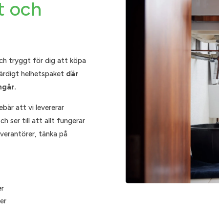
t och
ch tryggt för dig att köpa
färdigt helhetspaket
där
ngår.
ebär att vi levererar
h ser till att allt fungerar
everantörer, tänka på
er
er