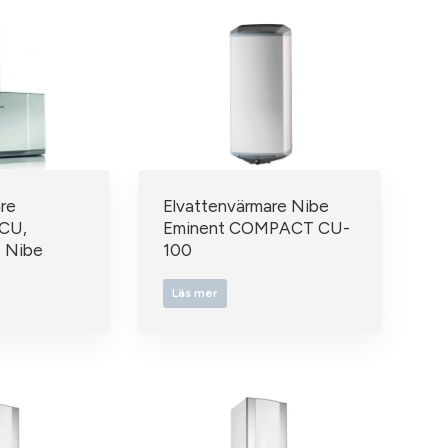
re
Elvattenvärmare Nibe
CU,
Eminent COMPACT CU-
, Nibe
100
Läs mer