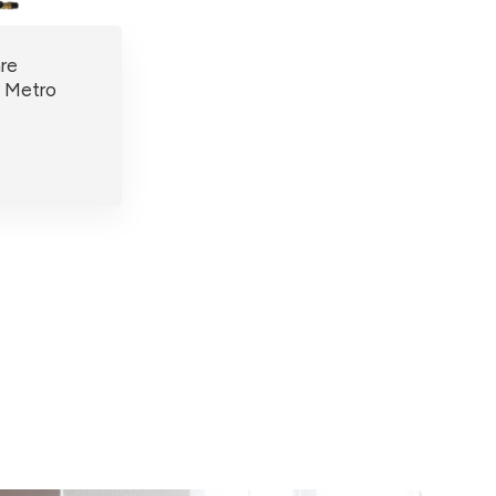
re
 Metro