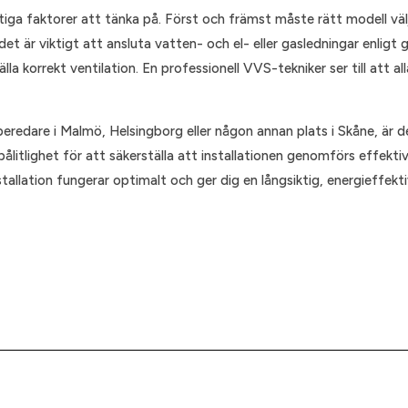
ktiga faktorer att tänka på. Först och främst måste rätt modell vä
 det är viktigt att ansluta vatten- och el- eller gasledningar enlig
korrekt ventilation. En professionell VVS-tekniker ser till att alla 
redare i Malmö, Helsingborg eller någon annan plats i Skåne, är de
ålitlighet för att säkerställa att installationen genomförs effekt
nstallation fungerar optimalt och ger dig en långsiktig, energieffek