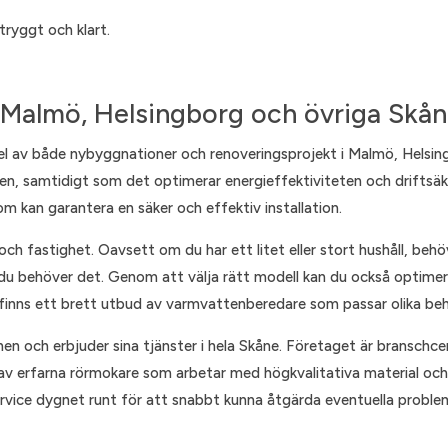
tryggt och klart.
 Malmö, Helsingborg och övriga Skå
l av både nybyggnationer och renoveringsprojekt i Malmö, Helsingb
atten, samtidigt som det optimerar energieffektiviteten och driftsäk
om kan garantera en säker och effektiv installation.
 och fastighet. Oavsett om du har ett litet eller stort hushåll, beh
när du behöver det. Genom att välja rätt modell kan du också optime
inns ett brett utbud av varmvattenberedare som passar olika behov
n och erbjuder sina tjänster i hela Skåne. Företaget är branschcer
v erfarna rörmokare som arbetar med högkvalitativa material och m
ervice dygnet runt för att snabbt kunna åtgärda eventuella probl