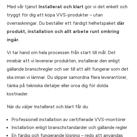
väl tilltagen fot som möjliggör dold
och tak
Med vår tjänst
Installerat och klart
gör vi det enkelt och
rörinstallation (både från golv, tak och
Att vattenledningsrör, avloppsrör eller annat
tryggt för dig att köpa VVS-produkter – utan
sidan).
befintligt material inte behöver dras om,
överraskningar. Du beställer ett färdigt helhetspaket
där
Invändigt kopparfodrad stålplåt.
bytas eller kapas – att inga oförutsedda
produkt, installation och allt arbete runt omkring
Med rostfri elpatron
arbeten krävs
ingår.
Komplett fabriksmonterad ventilutrustning
Säkerhetsbrytare måste finnas och
ingår ej
för 15 mm cu-rör, inkl. blandningsventil.
Vi tar hand om hela processen från start till mål. Det
innebär att vi levererar produkten, installerar den enligt
gällande branschregler och ser till att allt fungerar som det
ska innan vi lämnar. Du slipper samordna flera leverantörer,
tänka på tekniska detaljer eller oroa dig för dolda
kostnader.
När du väljer Installerat och klart får du:
Professionell installation av certifierade VVS-montörer
Installation enligt branschstandarder och gällande regler
En färdig och fungerande lösning – redo att användas