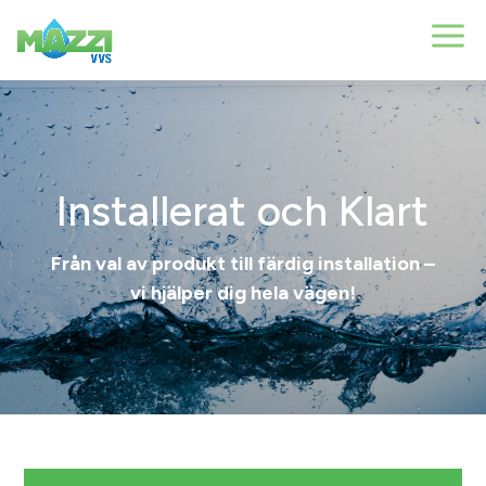
Installerat och Klart
Från val av produkt till färdig installation –
vi hjälper dig hela vägen!