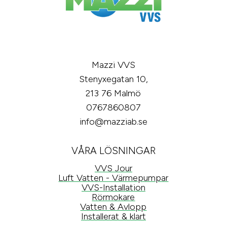
KONTAKTA OSS
Mazzi VVS
Stenyxegatan 10,
213 76 Malmö
0767860807
info@mazziab.se
VÅRA LÖSNINGAR
VVS Jour
Luft Vatten - Värmepumpar
VVS-Installation
Rörmokare
Vatten & Avlopp
Installerat & klart