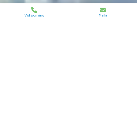
Vid jour ring
Maila
Erfarna &
certifierade
inom VVS-branschen
VVS-tjänster Ystad
Välkommen till Mazzi VVS! Vi erbjuder
tjänster inom VVS i Helsingborg med fokus