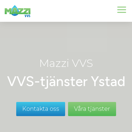
Videospelare
Mazzi VVS
VVS-tjänster Ystad
Kontakta oss
Våra tjänster