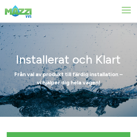
Installerat och Klart
Från val av produkt till färdig installation –
vi hjälper dig hela vägen!