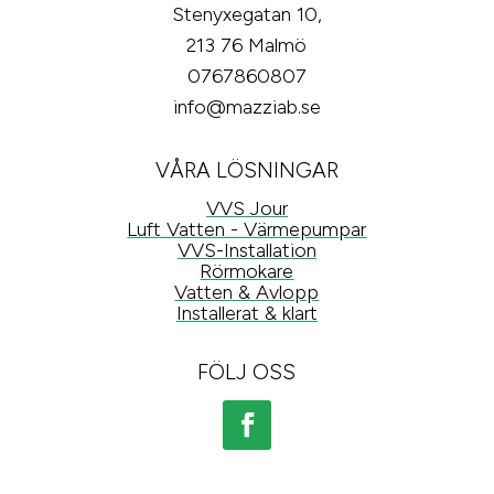
Stenyxegatan 10,
213 76 Malmö
0767860807
info@mazziab.se
VÅRA LÖSNINGAR
VVS Jour
Luft Vatten - Värmepumpar
VVS-Installation
Rörmokare
Vatten & Avlopp
Installerat & klart
FÖLJ OSS