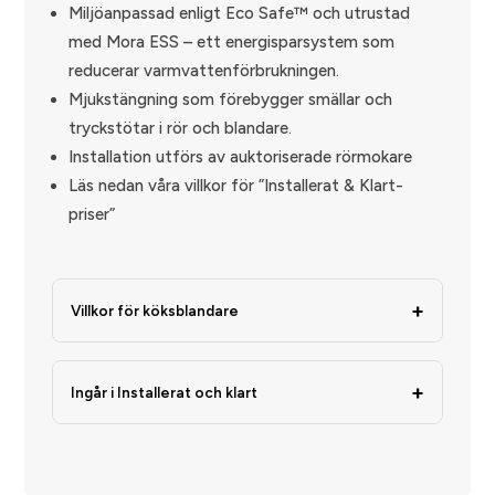
Miljöanpassad enligt Eco Safe™ och utrustad
med Mora ESS – ett energisparsystem som
reducerar varmvattenförbrukningen.
Mjukstängning som förebygger smällar och
tryckstötar i rör och blandare.
Installation utförs av auktoriserade rörmokare
Läs nedan våra villkor för ”Installerat & Klart-
priser”
+
Villkor för köksblandare
”Etthålstyp”. Eventuell Vid byte av blandare
ska den befintliga köks- eller
+
Ingår i Installerat och klart
tvättställsblandaren vara av ny håltagning
Material och produkt
ingår ej.
Inbärning av ny produkt till anvisad plats i
Vid montering av ny köksblandare ska